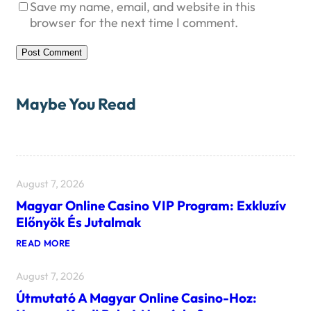
Save my name, email, and website in this
browser for the next time I comment.
Maybe You Read
August 7, 2026
Magyar Online Casino VIP Program: Exkluzív
Előnyök És Jutalmak
:
READ MORE
M
A
August 7, 2026
G
Y
Útmutató A Magyar Online Casino-Hoz:
A
R