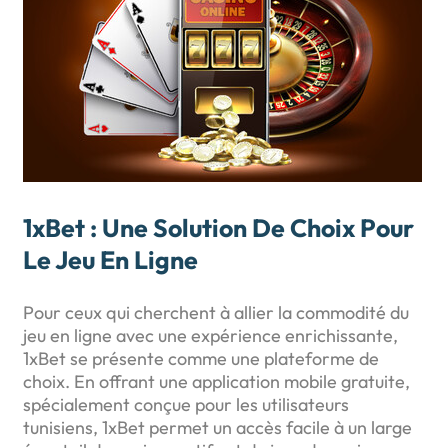
1xBet : Une Solution De Choix Pour
Le Jeu En Ligne
Pour ceux qui cherchent à allier la commodité du
jeu en ligne avec une expérience enrichissante,
1xBet se présente comme une plateforme de
choix. En offrant une application mobile gratuite,
spécialement conçue pour les utilisateurs
tunisiens, 1xBet permet un accès facile à un large