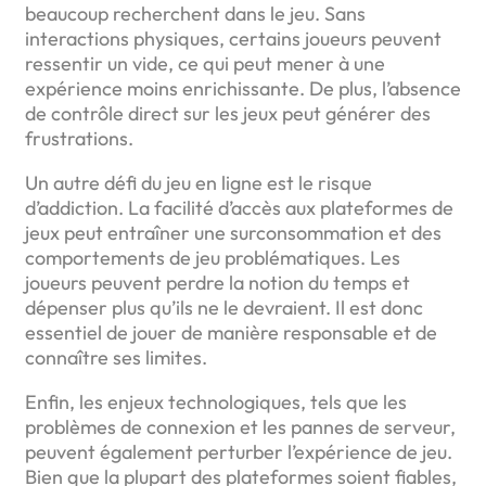
beaucoup recherchent dans le jeu. Sans
interactions physiques, certains joueurs peuvent
ressentir un vide, ce qui peut mener à une
expérience moins enrichissante. De plus, l’absence
de contrôle direct sur les jeux peut générer des
frustrations.
Un autre défi du jeu en ligne est le risque
d’addiction. La facilité d’accès aux plateformes de
jeux peut entraîner une surconsommation et des
comportements de jeu problématiques. Les
joueurs peuvent perdre la notion du temps et
dépenser plus qu’ils ne le devraient. Il est donc
essentiel de jouer de manière responsable et de
connaître ses limites.
Enfin, les enjeux technologiques, tels que les
problèmes de connexion et les pannes de serveur,
peuvent également perturber l’expérience de jeu.
Bien que la plupart des plateformes soient fiables,