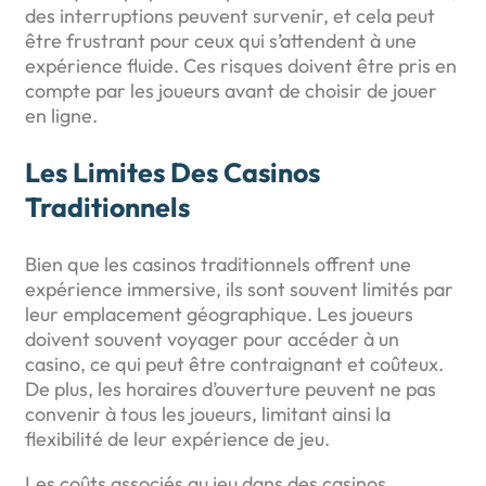
des interruptions peuvent survenir, et cela peut
être frustrant pour ceux qui s’attendent à une
expérience fluide. Ces risques doivent être pris en
compte par les joueurs avant de choisir de jouer
en ligne.
Les Limites Des Casinos
Traditionnels
Bien que les casinos traditionnels offrent une
expérience immersive, ils sont souvent limités par
leur emplacement géographique. Les joueurs
doivent souvent voyager pour accéder à un
casino, ce qui peut être contraignant et coûteux.
De plus, les horaires d’ouverture peuvent ne pas
convenir à tous les joueurs, limitant ainsi la
flexibilité de leur expérience de jeu.
Les coûts associés au jeu dans des casinos