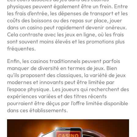
physiques peuvent également être un frein. Entre
les frais d’entrée, les dépenses de transport et les
coûts des boissons ou des repas sur place, jouer
dans un casino peut rapidement devenir onéreux.
Cela contraste avec les jeux en ligne, où les frais
sont souvent moins élevés et les promotions plus
fréquentes.
Enfin, les casinos traditionnels peuvent parfois
manquer de diversité en termes de jeux. Bien
qu’ils proposent des classiques, la variété de jeux
modernes et innovants peut être limitée par
l’espace physique. Les joueurs qui recherchent des
expériences variées et des titres récents
pourraient être déçus par l’offre limitée disponible
dans ces établissements.