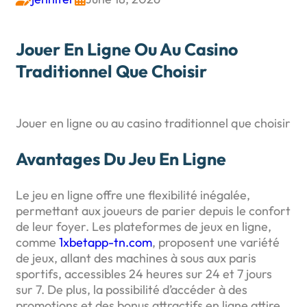
Jouer En Ligne Ou Au Casino
Traditionnel Que Choisir
Jouer en ligne ou au casino traditionnel que choisir
Avantages Du Jeu En Ligne
Le jeu en ligne offre une flexibilité inégalée,
permettant aux joueurs de parier depuis le confort
de leur foyer. Les plateformes de jeux en ligne,
comme
1xbetapp-tn.com
, proposent une variété
de jeux, allant des machines à sous aux paris
sportifs, accessibles 24 heures sur 24 et 7 jours
sur 7. De plus, la possibilité d’accéder à des
promotions et des bonus attractifs en ligne attire