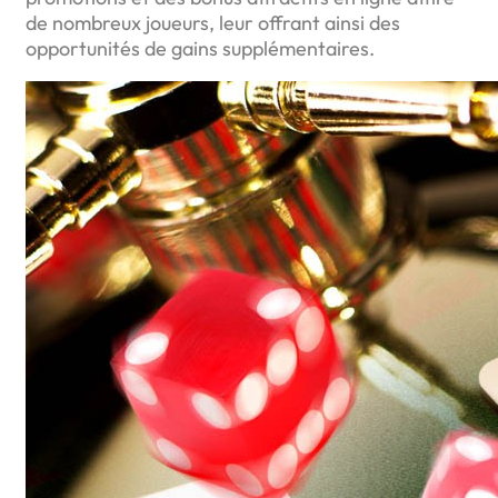
de nombreux joueurs, leur offrant ainsi des
opportunités de gains supplémentaires.