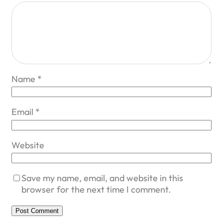
Name
*
Email
*
Website
Save my name, email, and website in this
browser for the next time I comment.