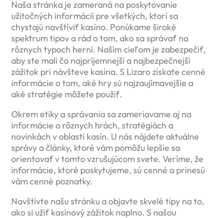
Naša stránka je zameraná na poskytovanie
užitočných informácií pre všetkých, ktorí sa
chystajú navštíviť kasíno. Ponúkame široké
spektrum tipov a rád o tom, ako sa správať na
rôznych typoch herní. Naším cieľom je zabezpečiť,
aby ste mali čo najpríjemnejší a najbezpečnejší
zážitok pri návšteve kasína. S Lizaro získate cenné
informácie o tom, aké hry sú najzaujímavejšie a
aké stratégie môžete použiť.
Okrem etiky a správania sa zameriavame aj na
informácie o rôznych hrách, stratégiách a
novinkách v oblasti kasín. U nás nájdete aktuálne
správy a články, ktoré vám pomôžu lepšie sa
orientovať v tomto vzrušujúcom svete. Veríme, že
informácie, ktoré poskytujeme, sú cenné a prinesú
vám cenné poznatky.
Navštívte našu stránku a objavte skvelé tipy na to,
ako si užiť kasínový zážitok naplno. S našou