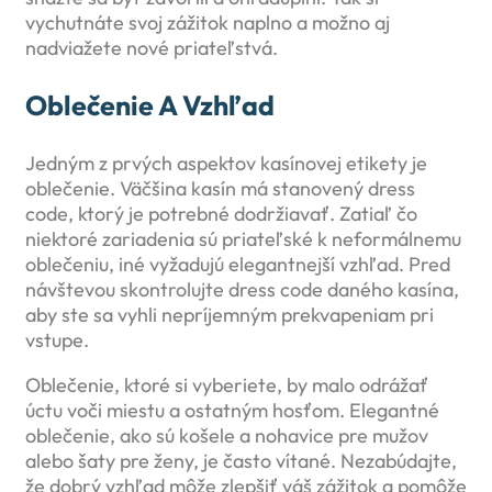
vychutnáte svoj zážitok naplno a možno aj
nadviažete nové priateľstvá.
Oblečenie A Vzhľad
Jedným z prvých aspektov kasínovej etikety je
oblečenie. Väčšina kasín má stanovený dress
code, ktorý je potrebné dodržiavať. Zatiaľ čo
niektoré zariadenia sú priateľské k neformálnemu
oblečeniu, iné vyžadujú elegantnejší vzhľad. Pred
návštevou skontrolujte dress code daného kasína,
aby ste sa vyhli nepríjemným prekvapeniam pri
vstupe.
Oblečenie, ktoré si vyberiete, by malo odrážať
úctu voči miestu a ostatným hosťom. Elegantné
oblečenie, ako sú košele a nohavice pre mužov
alebo šaty pre ženy, je často vítané. Nezabúdajte,
že dobrý vzhľad môže zlepšiť váš zážitok a pomôže