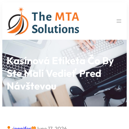
Kasínová Etiketa Čo By
Ste Mali Vedieť Pred
Návštevou
jennifer
June 17, 2026

