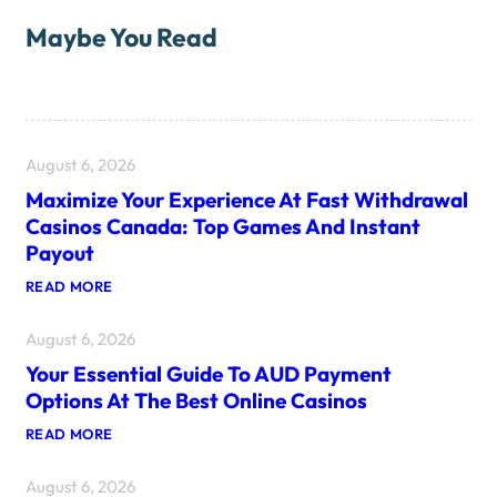
Maybe You Read
August 6, 2026
Maximize Your Experience At Fast Withdrawal
Casinos Canada: Top Games And Instant
Payout
:
READ MORE
M
A
August 6, 2026
X
I
Your Essential Guide To AUD Payment
M
I
Options At The Best Online Casinos
Z
E
:
READ MORE
Y
Y
O
O
U
August 6, 2026
U