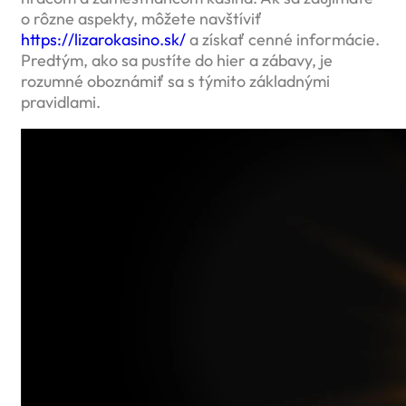
o rôzne aspekty, môžete navštíviť
https://lizarokasino.sk/
a získať cenné informácie.
Predtým, ako sa pustíte do hier a zábavy, je
rozumné oboznámiť sa s týmito základnými
pravidlami.