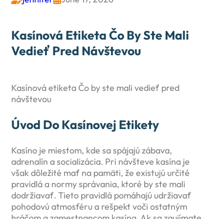
Kasínová Etiketa Čo By Ste Mali
Vedieť Pred Návštevou
Kasínová etiketa Čo by ste mali vedieť pred
návštevou
Úvod Do Kasínovej Etikety
Kasíno je miestom, kde sa spájajú zábava,
adrenalín a socializácia. Pri návšteve kasína je
však dôležité mať na pamäti, že existujú určité
pravidlá a normy správania, ktoré by ste mali
dodržiavať. Tieto pravidlá pomáhajú udržiavať
pohodovú atmosféru a rešpekt voči ostatným
hráčom a zamestnancom kasína. Ak sa zaujímate