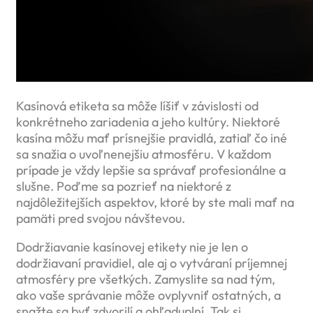
Kasínová etiketa sa môže líšiť v závislosti od
konkrétneho zariadenia a jeho kultúry. Niektoré
kasína môžu mať prísnejšie pravidlá, zatiaľ čo iné
sa snažia o uvoľnenejšiu atmosféru. V každom
prípade je vždy lepšie sa správať profesionálne a
slušne. Poďme sa pozrieť na niektoré z
najdôležitejších aspektov, ktoré by ste mali mať na
pamäti pred svojou návštevou.
Dodržiavanie kasínovej etikety nie je len o
dodržiavaní pravidiel, ale aj o vytváraní príjemnej
atmosféry pre všetkých. Zamyslite sa nad tým,
ako vaše správanie môže ovplyvniť ostatných, a
snažte sa byť zdvorilí a ohľaduplní. Tak si