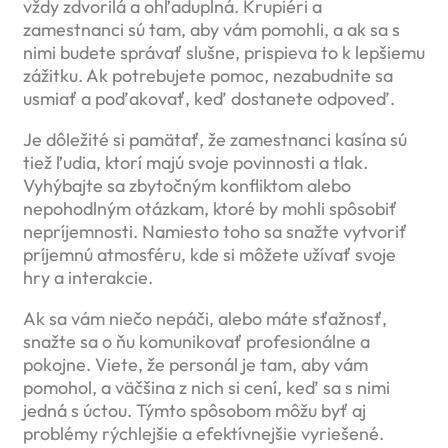
vždy zdvorilá a ohľaduplná. Krupiéri a
zamestnanci sú tam, aby vám pomohli, a ak sa s
nimi budete správať slušne, prispieva to k lepšiemu
zážitku. Ak potrebujete pomoc, nezabudnite sa
usmiať a poďakovať, keď dostanete odpoveď.
Je dôležité si pamätať, že zamestnanci kasína sú
tiež ľudia, ktorí majú svoje povinnosti a tlak.
Vyhýbajte sa zbytočným konfliktom alebo
nepohodlným otázkam, ktoré by mohli spôsobiť
nepríjemnosti. Namiesto toho sa snažte vytvoriť
príjemnú atmosféru, kde si môžete užívať svoje
hry a interakcie.
Ak sa vám niečo nepáči, alebo máte sťažnosť,
snažte sa o ňu komunikovať profesionálne a
pokojne. Viete, že personál je tam, aby vám
pomohol, a väčšina z nich si cení, keď sa s nimi
jedná s úctou. Týmto spôsobom môžu byť aj
problémy rýchlejšie a efektívnejšie vyriešené.