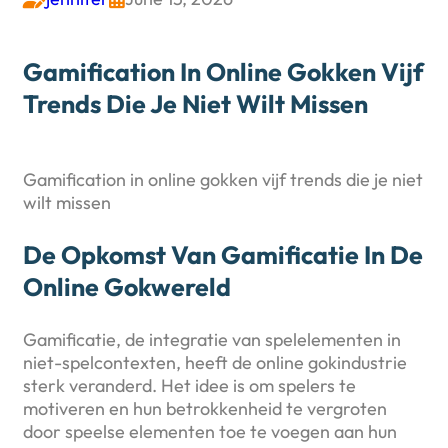
Gamification In Online Gokken Vijf
Trends Die Je Niet Wilt Missen
Gamification in online gokken vijf trends die je niet
wilt missen
De Opkomst Van Gamificatie In De
Online Gokwereld
Gamificatie, de integratie van spelelementen in
niet-spelcontexten, heeft de online gokindustrie
sterk veranderd. Het idee is om spelers te
motiveren en hun betrokkenheid te vergroten
door speelse elementen toe te voegen aan hun