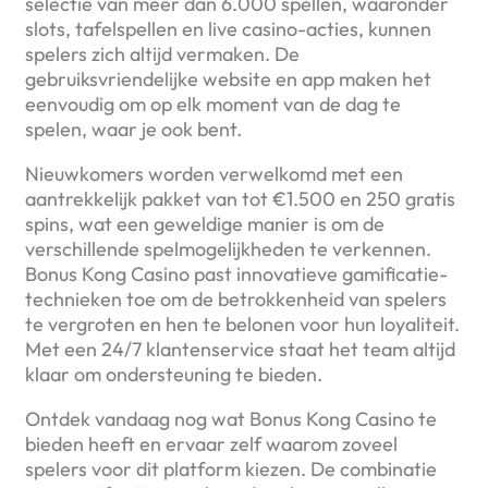
selectie van meer dan 6.000 spellen, waaronder
slots, tafelspellen en live casino-acties, kunnen
spelers zich altijd vermaken. De
gebruiksvriendelijke website en app maken het
eenvoudig om op elk moment van de dag te
spelen, waar je ook bent.
Nieuwkomers worden verwelkomd met een
aantrekkelijk pakket van tot €1.500 en 250 gratis
spins, wat een geweldige manier is om de
verschillende spelmogelijkheden te verkennen.
Bonus Kong Casino past innovatieve gamificatie-
technieken toe om de betrokkenheid van spelers
te vergroten en hen te belonen voor hun loyaliteit.
Met een 24/7 klantenservice staat het team altijd
klaar om ondersteuning te bieden.
Ontdek vandaag nog wat Bonus Kong Casino te
bieden heeft en ervaar zelf waarom zoveel
spelers voor dit platform kiezen. De combinatie