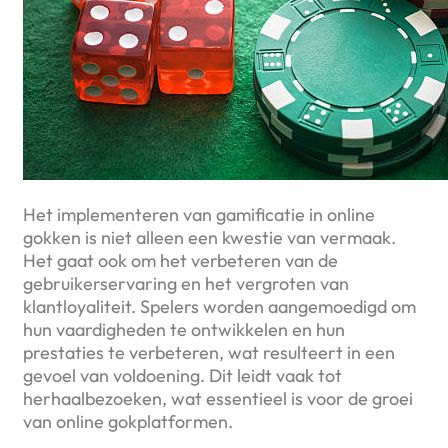
Het implementeren van gamificatie in online
gokken is niet alleen een kwestie van vermaak.
Het gaat ook om het verbeteren van de
gebruikerservaring en het vergroten van
klantloyaliteit. Spelers worden aangemoedigd om
hun vaardigheden te ontwikkelen en hun
prestaties te verbeteren, wat resulteert in een
gevoel van voldoening. Dit leidt vaak tot
herhaalbezoeken, wat essentieel is voor de groei
van online gokplatformen.