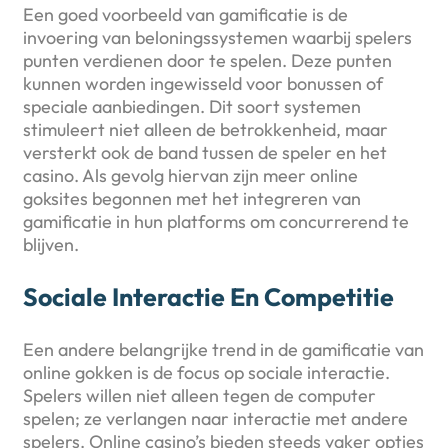
Een goed voorbeeld van gamificatie is de
invoering van beloningssystemen waarbij spelers
punten verdienen door te spelen. Deze punten
kunnen worden ingewisseld voor bonussen of
speciale aanbiedingen. Dit soort systemen
stimuleert niet alleen de betrokkenheid, maar
versterkt ook de band tussen de speler en het
casino. Als gevolg hiervan zijn meer online
goksites begonnen met het integreren van
gamificatie in hun platforms om concurrerend te
blijven.
Sociale Interactie En Competitie
Een andere belangrijke trend in de gamificatie van
online gokken is de focus op sociale interactie.
Spelers willen niet alleen tegen de computer
spelen; ze verlangen naar interactie met andere
spelers. Online casino’s bieden steeds vaker opties