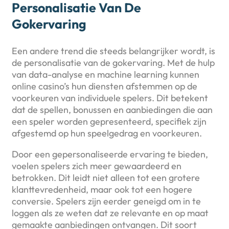
Personalisatie Van De
Gokervaring
Een andere trend die steeds belangrijker wordt, is
de personalisatie van de gokervaring. Met de hulp
van data-analyse en machine learning kunnen
online casino’s hun diensten afstemmen op de
voorkeuren van individuele spelers. Dit betekent
dat de spellen, bonussen en aanbiedingen die aan
een speler worden gepresenteerd, specifiek zijn
afgestemd op hun speelgedrag en voorkeuren.
Door een gepersonaliseerde ervaring te bieden,
voelen spelers zich meer gewaardeerd en
betrokken. Dit leidt niet alleen tot een grotere
klanttevredenheid, maar ook tot een hogere
conversie. Spelers zijn eerder geneigd om in te
loggen als ze weten dat ze relevante en op maat
gemaakte aanbiedingen ontvangen. Dit soort