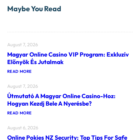
Maybe You Read
August 7, 2026
Magyar Online Casino VIP Program: Exkluzív
Előnyök És Jutalmak
:
READ MORE
M
A
August 7, 2026
G
Y
Útmutató A Magyar Online Casino-Hoz:
A
R
Hogyan Kezdj Bele A Nyerésbe?
O
N
:
READ MORE
L
Ú
I
T
N
August 6, 2026
M
E
U
C
Online Pokies NZ Security: Top Tips For Safe
T