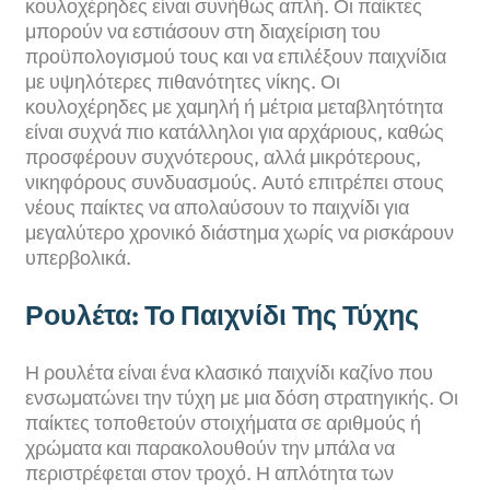
κουλοχέρηδες είναι συνήθως απλή. Οι παίκτες
μπορούν να εστιάσουν στη διαχείριση του
προϋπολογισμού τους και να επιλέξουν παιχνίδια
με υψηλότερες πιθανότητες νίκης. Οι
κουλοχέρηδες με χαμηλή ή μέτρια μεταβλητότητα
είναι συχνά πιο κατάλληλοι για αρχάριους, καθώς
προσφέρουν συχνότερους, αλλά μικρότερους,
νικηφόρους συνδυασμούς. Αυτό επιτρέπει στους
νέους παίκτες να απολαύσουν το παιχνίδι για
μεγαλύτερο χρονικό διάστημα χωρίς να ρισκάρουν
υπερβολικά.
Ρουλέτα: Το Παιχνίδι Της Τύχης
Η ρουλέτα είναι ένα κλασικό παιχνίδι καζίνο που
ενσωματώνει την τύχη με μια δόση στρατηγικής. Οι
παίκτες τοποθετούν στοιχήματα σε αριθμούς ή
χρώματα και παρακολουθούν την μπάλα να
περιστρέφεται στον τροχό. Η απλότητα των