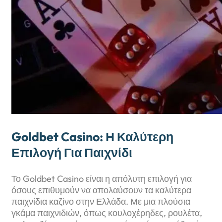
Goldbet Casino: Η Καλύτερη
Επιλογή Για Παιχνίδι
Το Goldbet Casino είναι η απόλυτη επιλογή για
όσους επιθυμούν να απολαύσουν τα καλύτερα
παιχνίδια καζίνο στην Ελλάδα. Με μια πλούσια
γκάμα παιχνιδιών, όπως κουλοχέρηδες, ρουλέτα,