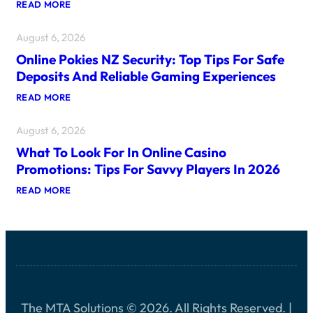
N
:
READ MORE
L
Ú
I
T
N
August 6, 2026
M
E
U
C
Online Pokies NZ Security: Top Tips For Safe
T
A
A
Deposits And Reliable Gaming Experiences
S
T
I
Ó
:
READ MORE
N
A
O
O
M
N
V
A
August 6, 2026
L
I
G
I
P
Y
What To Look For In Online Casino
N
P
A
E
Promotions: Tips For Savvy Players In 2026
R
R
P
O
O
O
:
READ MORE
G
N
K
W
R
L
I
H
A
I
E
A
M
N
S
T
:
E
N
T
E
C
Z
O
X
A
S
L
K
S
E
O
L
I
C
O
U
N
U
K
Z
The MTA Solutions © 2026. All Rights Reserved. |
O
R
F