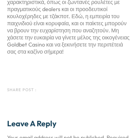
χαρακτηριστικά, όπως οι ζωντανές ρουλέτες με
πραγματικούς dealers και οι προοδευτικοί
κουλοχέρηδες με τζάκποτ. Εδώ, η εμπειρία του
παιχνιδιού είναι κορυφαία, και οι παίκτες μπορούν
να βρουν την ευχαρίστηση που αναζητούν. Μη
χάσετε την ευκαιρία να γίνετε μέλος της οικογένειας
Goldbet Casino και να ξεκινήσετε την περιπέτειά
σας στα καζίνο σήμερα!
Facebook
Instagram
LinkedIn
WhatsApp
SHARE POST :
Leave A Reply
Your email address will not be published.
Required