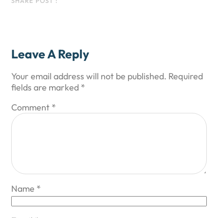
SHARE POST :
Leave A Reply
Your email address will not be published.
Required
fields are marked
*
Comment
*
Name
*