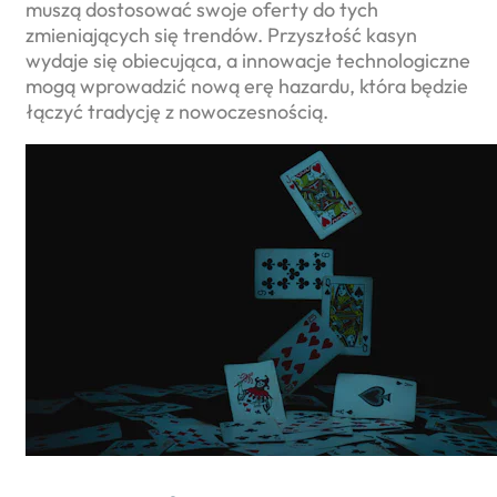
muszą dostosować swoje oferty do tych
zmieniających się trendów. Przyszłość kasyn
wydaje się obiecująca, a innowacje technologiczne
mogą wprowadzić nową erę hazardu, która będzie
łączyć tradycję z nowoczesnością.