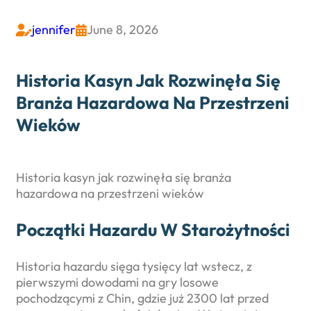
jennifer
June 8, 2026


Historia Kasyn Jak Rozwinęła Się
Branża Hazardowa Na Przestrzeni
Wieków
Historia kasyn jak rozwinęła się branża
hazardowa na przestrzeni wieków
Początki Hazardu W Starożytności
Historia hazardu sięga tysięcy lat wstecz, z
pierwszymi dowodami na gry losowe
pochodzącymi z Chin, gdzie już 2300 lat przed