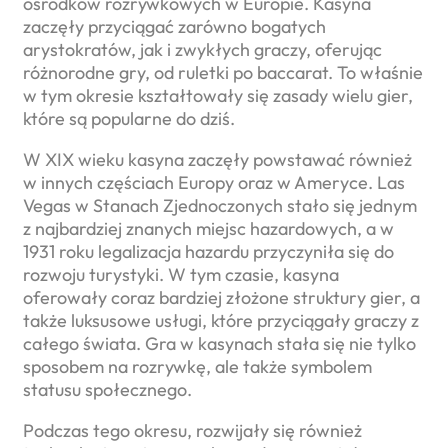
ośrodków rozrywkowych w Europie. Kasyna
zaczęły przyciągać zarówno bogatych
arystokratów, jak i zwykłych graczy, oferując
różnorodne gry, od ruletki po baccarat. To właśnie
w tym okresie kształtowały się zasady wielu gier,
które są popularne do dziś.
W XIX wieku kasyna zaczęły powstawać również
w innych częściach Europy oraz w Ameryce. Las
Vegas w Stanach Zjednoczonych stało się jednym
z najbardziej znanych miejsc hazardowych, a w
1931 roku legalizacja hazardu przyczyniła się do
rozwoju turystyki. W tym czasie, kasyna
oferowały coraz bardziej złożone struktury gier, a
także luksusowe usługi, które przyciągały graczy z
całego świata. Gra w kasynach stała się nie tylko
sposobem na rozrywkę, ale także symbolem
statusu społecznego.
Podczas tego okresu, rozwijały się również