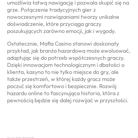
umożliwia łatwą nawigację i pozwala skupić się na
grze. Połączenie tradycyjnych gier z
nowoczesnymi rozwiązaniami tworzy unikalne
doświadczenie, które przyciąga graczy
poszukujących zarówno emocji, jak i wygody.
Ostatecznie, Mafia Casino stanowi doskonały
przykład, jak branża hazardowa może ewoluować,
adaptując się do potrzeb współczesnych graczy.
Dzięki innowacjom technologicznym i dbałości o
klienta, kasyno to nie tylko miejsce do gry, ale
także przestrzeń, w której każdy gracz może
poczuć się komfortowo i bezpiecznie. Rozwój
hazardu online to fascynująca historia, która z
pewnością będzie się dalej rozwijać w przyszłości.
Facebook
Instagram
LinkedIn
WhatsApp