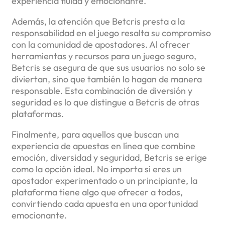
experiencia fluida y emocionante.
Además, la atención que Betcris presta a la
responsabilidad en el juego resalta su compromiso
con la comunidad de apostadores. Al ofrecer
herramientas y recursos para un juego seguro,
Betcris se asegura de que sus usuarios no solo se
diviertan, sino que también lo hagan de manera
responsable. Esta combinación de diversión y
seguridad es lo que distingue a Betcris de otras
plataformas.
Finalmente, para aquellos que buscan una
experiencia de apuestas en línea que combine
emoción, diversidad y seguridad, Betcris se erige
como la opción ideal. No importa si eres un
apostador experimentado o un principiante, la
plataforma tiene algo que ofrecer a todos,
convirtiendo cada apuesta en una oportunidad
emocionante.