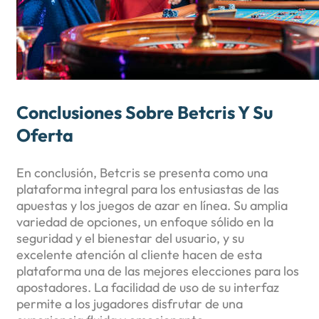
Conclusiones Sobre Betcris Y Su
Oferta
En conclusión, Betcris se presenta como una
plataforma integral para los entusiastas de las
apuestas y los juegos de azar en línea. Su amplia
variedad de opciones, un enfoque sólido en la
seguridad y el bienestar del usuario, y su
excelente atención al cliente hacen de esta
plataforma una de las mejores elecciones para los
apostadores. La facilidad de uso de su interfaz
permite a los jugadores disfrutar de una