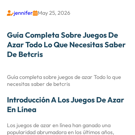
jennifer
May 25, 2026


Guía Completa Sobre Juegos De
Azar Todo Lo Que Necesitas Saber
De Betcris
Guía completa sobre juegos de azar Todo lo que
necesitas saber de betcris
Introducción A Los Juegos De Azar
En Línea
Los juegos de azar en línea han ganado una
popularidad abrumadora en los últimos años,