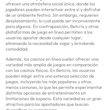
ofrecen una atmósfera social única, donde los
jugadores pueden interactuar entre sí y disfrutar
de un ambiente festivo. Sin embargo, requieren
desplazamiento, lo cual puede ser inconveniente
para algunos. En contraposición, Betcris y otras
plataformas de juego en línea permiten a los
usuarios apostar desde cualquier lugar,
eliminando la necesidad de viajar y brindando
comodidad.
Además, los casinos en línea suelen ofrecer una
variedad más amplia de juegos en comparación
con los casinos físicos. En Betcris, los usuarios
pueden elegir entre una extensa selección de
juegos, incluyendo los más populares y otros
menos comunes, lo que les permite experimentar
distintas opciones de entretenimiento sin
limitaciones de espacio. Esta variedad es un gran
atractivo para los apostadores que buscan
diversificar su experiencia.