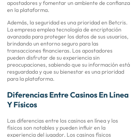
apostadores y fomentar un ambiente de confianza
en la plataforma.
Además, la seguridad es una prioridad en Betcris.
La empresa emplea tecnología de encriptación
avanzada para proteger los datos de sus usuarios,
brindando un entorno seguro para las
transacciones financieras. Los apostadores
pueden disfrutar de su experiencia sin
preocupaciones, sabiendo que su información está
resguardada y que su bienestar es una prioridad
para la plataforma.
Diferencias Entre Casinos En Línea
Y Físicos
Las diferencias entre los casinos en línea y los
físicos son notables y pueden influir en la
experiencia del jugador. Los casinos físicos