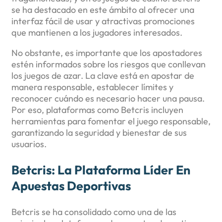
se ha destacado en este ámbito al ofrecer una
interfaz fácil de usar y atractivas promociones
que mantienen a los jugadores interesados.
No obstante, es importante que los apostadores
estén informados sobre los riesgos que conllevan
los juegos de azar. La clave está en apostar de
manera responsable, establecer límites y
reconocer cuándo es necesario hacer una pausa.
Por eso, plataformas como Betcris incluyen
herramientas para fomentar el juego responsable,
garantizando la seguridad y bienestar de sus
usuarios.
Betcris: La Plataforma Líder En
Apuestas Deportivas
Betcris se ha consolidado como una de las