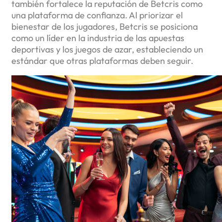
también fortalece la reputación de Betcris como
una plataforma de confianza. Al priorizar el
bienestar de los jugadores, Betcris se posiciona
como un líder en la industria de las apuestas
deportivas y los juegos de azar, estableciendo un
estándar que otras plataformas deben seguir.