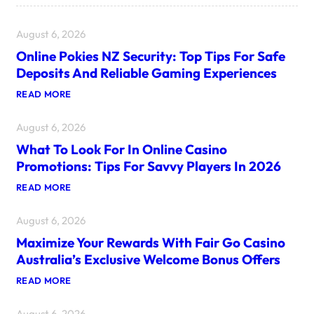
August 6, 2026
Online Pokies NZ Security: Top Tips For Safe
Deposits And Reliable Gaming Experiences
:
READ MORE
O
N
August 6, 2026
L
I
What To Look For In Online Casino
N
E
Promotions: Tips For Savvy Players In 2026
P
O
:
READ MORE
K
W
I
H
E
August 6, 2026
A
S
T
N
Maximize Your Rewards With Fair Go Casino
T
Z
O
Australia’s Exclusive Welcome Bonus Offers
S
L
E
O
:
READ MORE
C
O
M
U
K
A
R
F
August 6, 2026
X