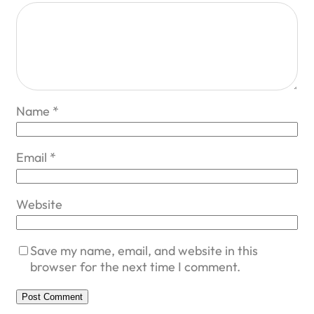
Name
*
Email
*
Website
Save my name, email, and website in this
browser for the next time I comment.