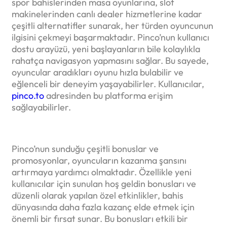
spor bahislerinden masa oyunlarına, slot
makinelerinden canlı dealer hizmetlerine kadar
çeşitli alternatifler sunarak, her türden oyuncunun
ilgisini çekmeyi başarmaktadır. Pinco’nun kullanıcı
dostu arayüzü, yeni başlayanların bile kolaylıkla
rahatça navigasyon yapmasını sağlar. Bu sayede,
oyuncular aradıkları oyunu hızla bulabilir ve
eğlenceli bir deneyim yaşayabilirler. Kullanıcılar,
pinco.to
adresinden bu platforma erişim
sağlayabilirler.
Pinco’nun sunduğu çeşitli bonuslar ve
promosyonlar, oyuncuların kazanma şansını
artırmaya yardımcı olmaktadır. Özellikle yeni
kullanıcılar için sunulan hoş geldin bonusları ve
düzenli olarak yapılan özel etkinlikler, bahis
dünyasında daha fazla kazanç elde etmek için
önemli bir fırsat sunar. Bu bonusları etkili bir