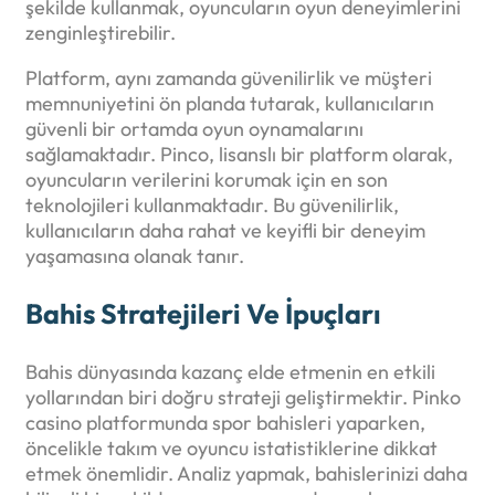
şekilde kullanmak, oyuncuların oyun deneyimlerini
zenginleştirebilir.
Platform, aynı zamanda güvenilirlik ve müşteri
memnuniyetini ön planda tutarak, kullanıcıların
güvenli bir ortamda oyun oynamalarını
sağlamaktadır. Pinco, lisanslı bir platform olarak,
oyuncuların verilerini korumak için en son
teknolojileri kullanmaktadır. Bu güvenilirlik,
kullanıcıların daha rahat ve keyifli bir deneyim
yaşamasına olanak tanır.
Bahis Stratejileri Ve İpuçları
Bahis dünyasında kazanç elde etmenin en etkili
yollarından biri doğru strateji geliştirmektir. Pinko
casino platformunda spor bahisleri yaparken,
öncelikle takım ve oyuncu istatistiklerine dikkat
etmek önemlidir. Analiz yapmak, bahislerinizi daha