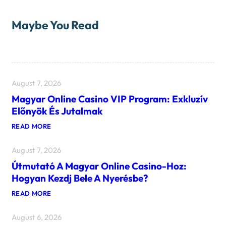
Maybe You Read
August 7, 2026
Magyar Online Casino VIP Program: Exkluzív
Előnyök És Jutalmak
:
READ MORE
M
A
August 7, 2026
G
Y
Útmutató A Magyar Online Casino-Hoz:
A
R
Hogyan Kezdj Bele A Nyerésbe?
O
N
:
READ MORE
L
Ú
I
T
N
August 6, 2026
M
E
U