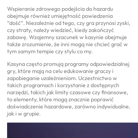
Wspieranie zdrowego podejścia do hazardu
obejmuje również umiejętność powiedzenia
“dość”. Niezależnie od tego, czy gra przynosi zyski,
czy straty, należy wiedzieć, kiedy zakończyć
zabawę. Wzajemny szacunek w kasynie obejmuje
także zrozumienie, że inni mogą nie chcieć grać w
tym samym tempie czy stylu co my.
Kasyna często promują programy odpowiedzialnej
gry, które mają na celu edukowanie graczy i
zapobieganie uzależnieniom. Uczestnictwo w
takich programach i korzystanie z dostępnych
narzędzi, takich jak limity czasowe czy finansowe,
to elementy, które mogą znacznie poprawić
doświadczenie hazardowe, zarówno indywidualne,
jak i w grupie.