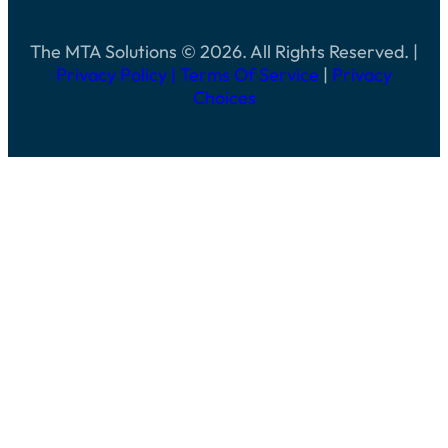
S
A
G
R
I
R
E
S
N
D
R
A
The MTA Solutions © 2026. All Rights Reserved. |
O
S
L
F
P
W
Privacy Policy |
Terms Of Service
|
Privacy
E
E
R
I
I
D
Choices
O
T
T
E
M
H
F
P
O
F
A
O
T
A
D
S
I
I
E
I
O
R
N
T
N
G
F
S
S
O
Ü
A
:
C
R
N
T
A
T
D
I
S
O
R
P
I
P
E
S
N
C
L
F
O
A
I
O
A
S
A
R
U
I
B
S
S
N
L
A
T
O
E
V
R
B
G
V
A
O
A
Y
L
N
M
P
I
U
I