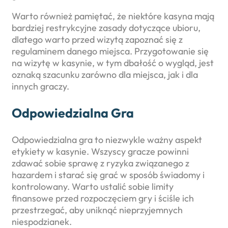
Warto również pamiętać, że niektóre kasyna mają
bardziej restrykcyjne zasady dotyczące ubioru,
dlatego warto przed wizytą zapoznać się z
regulaminem danego miejsca. Przygotowanie się
na wizytę w kasynie, w tym dbałość o wygląd, jest
oznaką szacunku zarówno dla miejsca, jak i dla
innych graczy.
Odpowiedzialna Gra
Odpowiedzialna gra to niezwykle ważny aspekt
etykiety w kasynie. Wszyscy gracze powinni
zdawać sobie sprawę z ryzyka związanego z
hazardem i starać się grać w sposób świadomy i
kontrolowany. Warto ustalić sobie limity
finansowe przed rozpoczęciem gry i ściśle ich
przestrzegać, aby uniknąć nieprzyjemnych
niespodzianek.