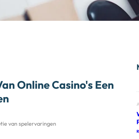
Van Online Casino's Een
en
A
utie van spelervaringen