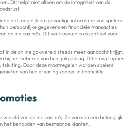
en. Dit helpt niet alleen om de integriteit van de
oedsrust.
eën het mogelijk om gevoelige informatie van spelers
un persoonlijke gegevens en financiële transacties
 van online casino’s. Dit vertrouwen is essentieel voor
t in de online gokwereld steeds meer aandacht krijgt.
lpen bij het beheren van hun gokgedrag. Dit omvat opties
lfuitsluiting. Door deze maatregelen worden spelers
nieten van hun ervaring zonder in financiële
romoties
e wereld van online casino’s. Ze vormen een belangrijk
en het behouden van bestaande klanten.