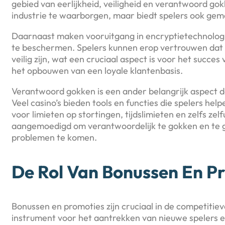
gebied van eerlijkheid, veiligheid en verantwoord gokk
industrie te waarborgen, maar biedt spelers ook gem
Daarnaast maken vooruitgang in encryptietechnologi
te beschermen. Spelers kunnen erop vertrouwen dat h
veilig zijn, wat een cruciaal aspect is voor het succes
het opbouwen van een loyale klantenbasis.
Verantwoord gokken is een ander belangrijk aspect da
Veel casino’s bieden tools en functies die spelers he
voor limieten op stortingen, tijdslimieten en zelfs ze
aangemoedigd om verantwoordelijk te gokken en te ge
problemen te komen.
De Rol Van Bonussen En P
Bonussen en promoties zijn cruciaal in de competitiev
instrument voor het aantrekken van nieuwe spelers 