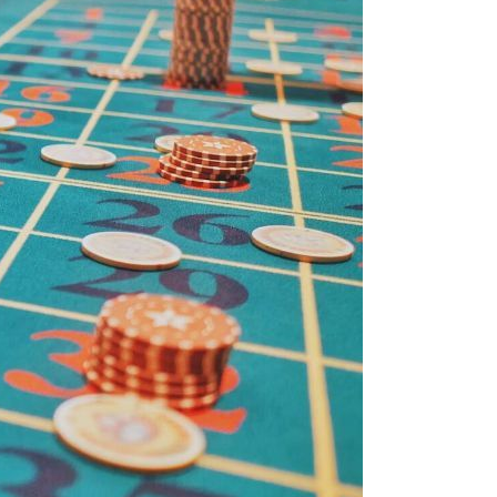
I
X
O
T
T
I
M
H
F
M
O
F
A
I
T
A
D
Z
I
I
E
E
O
R
N
Y
N
G
F
O
S
O
Ü
U
:
C
R
R
T
A
T
E
I
S
O
X
P
I
P
P
S
N
C
E
F
O
A
R
O
A
S
I
R
U
I
E
S
S
N
N
A
T
O
C
V
R
B
E
V
A
O
A
Y
L
N
T
P
I
U
F
L
A
S
A
A
’
Ö
S
Y
S
S
T
E
E
T
W
R
X
E
I
S
C