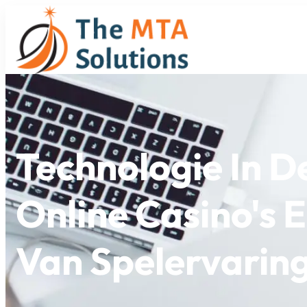
Technologie In D
Online Casino's E
Van Spelervarin