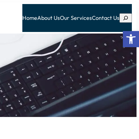
S
Home
About Us
Our Services
Contact Us
e
a
Open
r
c
h