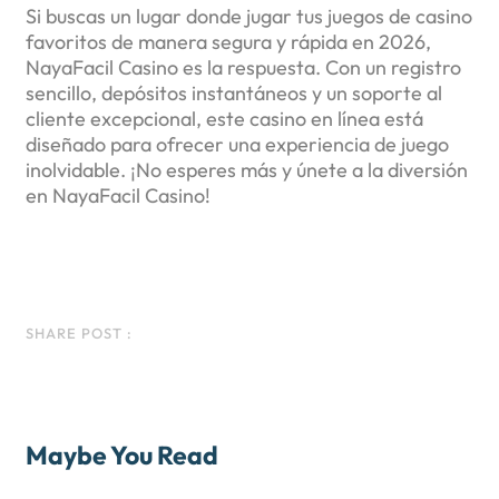
Si buscas un lugar donde jugar tus juegos de casino
favoritos de manera segura y rápida en 2026,
NayaFacil Casino es la respuesta. Con un registro
sencillo, depósitos instantáneos y un soporte al
cliente excepcional, este casino en línea está
diseñado para ofrecer una experiencia de juego
inolvidable. ¡No esperes más y únete a la diversión
en NayaFacil Casino!
Facebook
Instagram
LinkedIn
WhatsApp
SHARE POST :
Maybe You Read