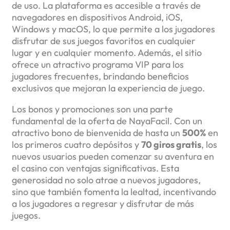
de uso. La plataforma es accesible a través de
navegadores en dispositivos Android, iOS,
Windows y macOS, lo que permite a los jugadores
disfrutar de sus juegos favoritos en cualquier
lugar y en cualquier momento. Además, el sitio
ofrece un atractivo programa VIP para los
jugadores frecuentes, brindando beneficios
exclusivos que mejoran la experiencia de juego.
Los bonos y promociones son una parte
fundamental de la oferta de NayaFacil. Con un
atractivo bono de bienvenida de hasta un
500%
en
los primeros cuatro depósitos y
70 giros gratis
, los
nuevos usuarios pueden comenzar su aventura en
el casino con ventajas significativas. Esta
generosidad no solo atrae a nuevos jugadores,
sino que también fomenta la lealtad, incentivando
a los jugadores a regresar y disfrutar de más
juegos.