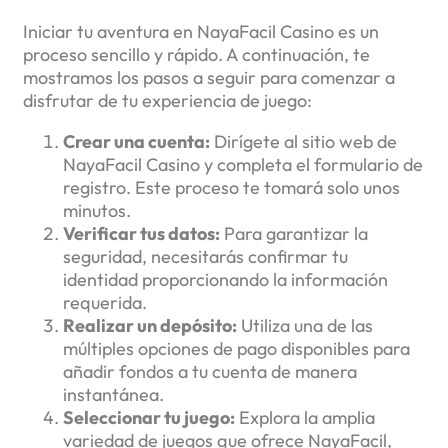
Iniciar tu aventura en NayaFacil Casino es un
proceso sencillo y rápido. A continuación, te
mostramos los pasos a seguir para comenzar a
disfrutar de tu experiencia de juego:
Crear una cuenta:
Dirígete al sitio web de
NayaFacil Casino y completa el formulario de
registro. Este proceso te tomará solo unos
minutos.
Verificar tus datos:
Para garantizar la
seguridad, necesitarás confirmar tu
identidad proporcionando la información
requerida.
Realizar un depósito:
Utiliza una de las
múltiples opciones de pago disponibles para
añadir fondos a tu cuenta de manera
instantánea.
Seleccionar tu juego:
Explora la amplia
variedad de juegos que ofrece NayaFacil,