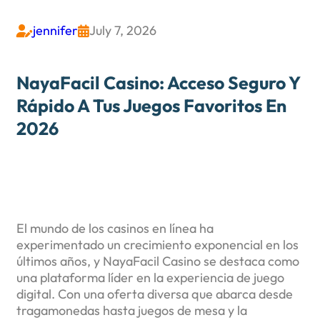
jennifer
July 7, 2026


NayaFacil Casino: Acceso Seguro Y
Rápido A Tus Juegos Favoritos En
2026
El mundo de los casinos en línea ha
experimentado un crecimiento exponencial en los
últimos años, y NayaFacil Casino se destaca como
una plataforma líder en la experiencia de juego
digital. Con una oferta diversa que abarca desde
tragamonedas hasta juegos de mesa y la