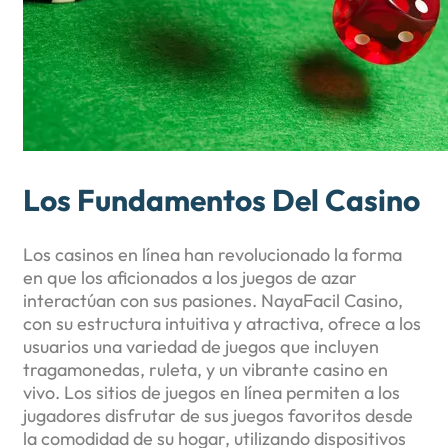
Los Fundamentos Del Casino
Los casinos en línea han revolucionado la forma
en que los aficionados a los juegos de azar
interactúan con sus pasiones. NayaFacil Casino,
con su estructura intuitiva y atractiva, ofrece a los
usuarios una variedad de juegos que incluyen
tragamonedas, ruleta, y un vibrante casino en
vivo. Los sitios de juegos en línea permiten a los
jugadores disfrutar de sus juegos favoritos desde
la comodidad de su hogar, utilizando dispositivos