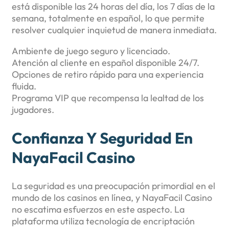
está disponible las 24 horas del día, los 7 días de la
semana, totalmente en español, lo que permite
resolver cualquier inquietud de manera inmediata.
Ambiente de juego seguro y licenciado.
Atención al cliente en español disponible 24/7.
Opciones de retiro rápido para una experiencia
fluida.
Programa VIP que recompensa la lealtad de los
jugadores.
Confianza Y Seguridad En
NayaFacil Casino
La seguridad es una preocupación primordial en el
mundo de los casinos en línea, y NayaFacil Casino
no escatima esfuerzos en este aspecto. La
plataforma utiliza tecnología de encriptación