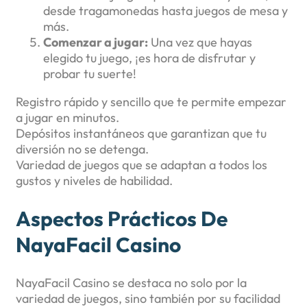
desde tragamonedas hasta juegos de mesa y
más.
Comenzar a jugar:
Una vez que hayas
elegido tu juego, ¡es hora de disfrutar y
probar tu suerte!
Registro rápido y sencillo que te permite empezar
a jugar en minutos.
Depósitos instantáneos que garantizan que tu
diversión no se detenga.
Variedad de juegos que se adaptan a todos los
gustos y niveles de habilidad.
Aspectos Prácticos De
NayaFacil Casino
NayaFacil Casino se destaca no solo por la
variedad de juegos, sino también por su facilidad