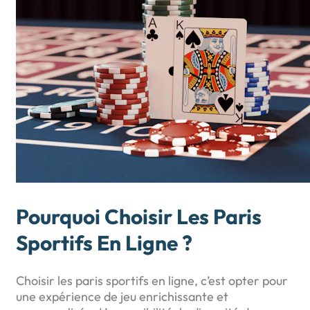
Pourquoi Choisir Les Paris
Sportifs En Ligne ?
Choisir les paris sportifs en ligne, c’est opter pour
une expérience de jeu enrichissante et