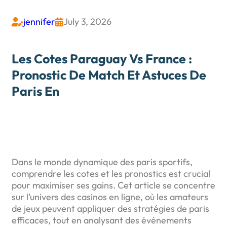
jennifer
July 3, 2026


Les Cotes Paraguay Vs France :
Pronostic De Match Et Astuces De
Paris En
Dans le monde dynamique des paris sportifs,
comprendre les cotes et les pronostics est crucial
pour maximiser ses gains. Cet article se concentre
sur l’univers des casinos en ligne, où les amateurs
de jeux peuvent appliquer des stratégies de paris
efficaces, tout en analysant des événements