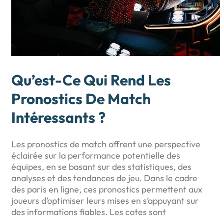
Qu’est-Ce Qui Rend Les
Pronostics De Match
Intéressants ?
Les pronostics de match offrent une perspective
éclairée sur la performance potentielle des
équipes, en se basant sur des statistiques, des
analyses et des tendances de jeu. Dans le cadre
des paris en ligne, ces pronostics permettent aux
joueurs d’optimiser leurs mises en s’appuyant sur
des informations fiables. Les cotes sont