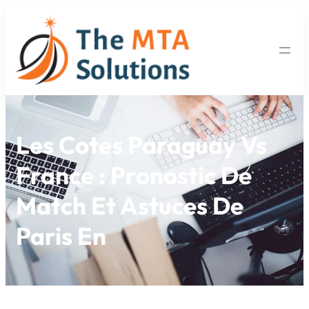
Les Cotes Paraguay Vs
France : Pronostic De
Match Et Astuces De
Paris En