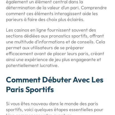
également un élément central dans la
détermination de la valeur d’un pari. Comprendre
comment ces éléments interagissent aide les
parieurs à faire des choix plus éclairés.
Les casinos en ligne fournissent souvent des
sections dédiées aux pronostics sportifs, offrant
une multitude d’informations et de conseils. Cela
permet aux utilisateurs de se préparer
efficacement avant de placer leurs paris, créant
ainsi une expérience de jeu plus engageante et
potentiellement lucrative.
Comment Débuter Avec Les
Paris Sportifs
Si vous êtes nouveau dans le monde des paris
sportifs, voici quelques étapes essentielles pour