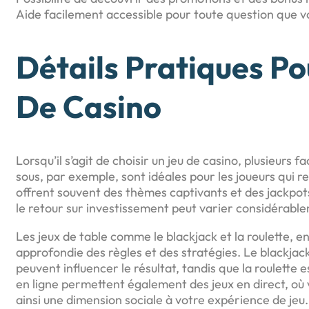
Aide facilement accessible pour toute question que vo
Détails Pratiques Po
De Casino
Lorsqu’il s’agit de choisir un jeu de casino, plusieurs
sous, par exemple, sont idéales pour les joueurs qui 
offrent souvent des thèmes captivants et des jackpots
le retour sur investissement peut varier considérabl
Les jeux de table comme le blackjack et la roulette,
approfondie des règles et des stratégies. Le blackjac
peuvent influencer le résultat, tandis que la roulette
en ligne permettent également des jeux en direct, où 
ainsi une dimension sociale à votre expérience de jeu.