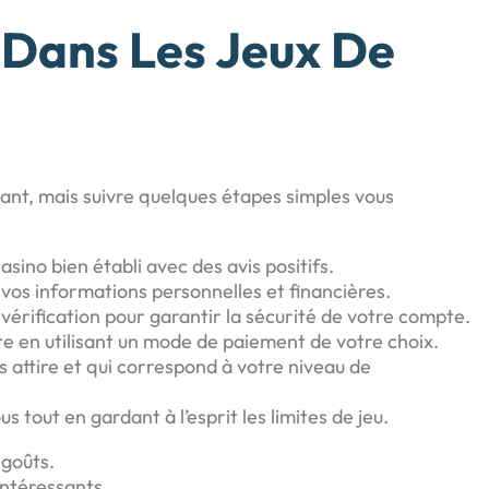
Dans Les Jeux De
dant, mais suivre quelques étapes simples vous
sino bien établi avec des avis positifs.
vos informations personnelles et financières.
vérification pour garantir la sécurité de votre compte.
e en utilisant un mode de paiement de votre choix.
s attire et qui correspond à votre niveau de
tout en gardant à l’esprit les limites de jeu.
 goûts.
intéressants.