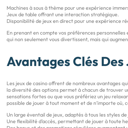
Machines à sous à thème pour une expérience immers
Jeux de table offrant une interaction stratégique.
Disponibilité de jeux en direct pour une expérience réa
En prenant en compte vos préférences personnelles et
qui non seulement vous divertissent, mais qui augme
Avantages Clés Des 
Les jeux de casino offrent de nombreux avantages qui
la diversité des options permet à chacun de trouver u
sensations fortes ou que vous préfériez un jeu relaxant.
possible de jouer à tout moment et de n’importe où, 
Un large éventail de jeux, adaptés à tous les styles de 
Une flexibilité d’accès, permettant de jouer à toute h
Des bonus et des promotions régulières augmentant vo