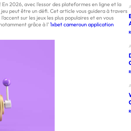
! En 2026, avec l’essor des plateformes en ligne et la
A
 jeu peut être un défi. Cet article vous guidera à travers
 l’accent sur les jeux les plus populaires et en vous
, notamment grâce à l’
1xbet cameroun application
A
A