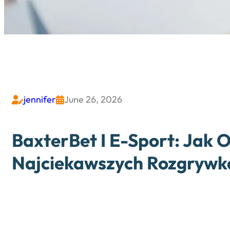
jennifer
June 26, 2026


BaxterBet I E-Sport: Jak
Najciekawszych Rozgrywk