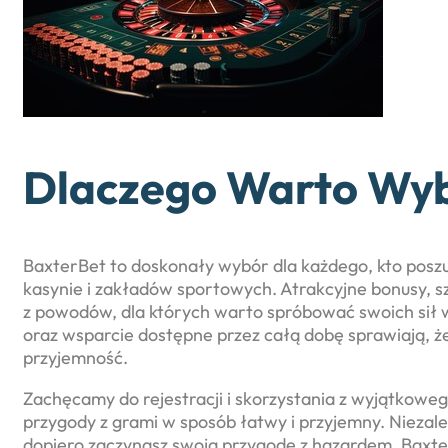
Dlaczego Warto Wyb
BaxterBet to doskonały wybór dla każdego, kto poszu
kasynie i zakładów sportowych. Atrakcyjne bonusy, sz
z powodów, dla których warto spróbować swoich sił 
oraz wsparcie dostępne przez całą dobę sprawiają, ż
przyjemność.
Zachęcamy do rejestracji i skorzystania z wyjątkowe
przygody z grami w sposób łatwy i przyjemny. Niezal
dopiero zaczynasz swoją przygodę z hazardem, Baxte