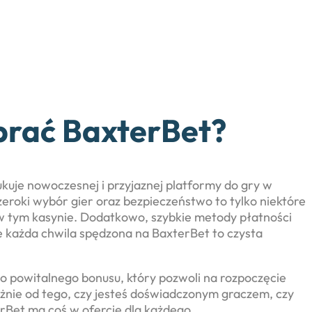
rać BaxterBet?
kuje nowoczesnej i przyjaznej platformy do gry w
eroki wybór gier oraz bezpieczeństwo to tylko niektóre
w tym kasynie. Dodatkowo, szybkie metody płatności
e każda chwila spędzona na BaxterBet to czysta
go powitalnego bonusu, który pozwoli na rozpoczęcie
eżnie od tego, czy jesteś doświadczonym graczem, czy
rBet ma coś w ofercie dla każdego.