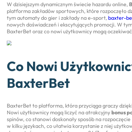
W dzisiejszym dynamicznym świecie hazardu online,
B
platforma zakładów sportowych, które rozpoczęło dz
tym automaty do gier i zakłady na e-sport,
baxter-be
nowych doświadczeń i ekscytujących promocji. W tym 
BaxterBet oraz co nowi użytkownicy mogą oczekiwać
Co Nowi Użytkownic
BaxterBet
BaxterBet to platforma, która przyciąga graczy dzięk
Nowi użytkownicy mogą liczyć na atrakcyjny
bonus p
spinów, co stanowi doskonały sposób na rozpoczęcie
w kilku językach, co ułatwia korzystanie z niej użyt