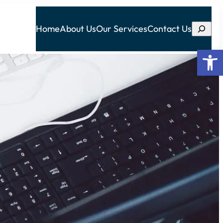
S
Home
About Us
Our Services
Contact Us
e
a
Open
r
c
h