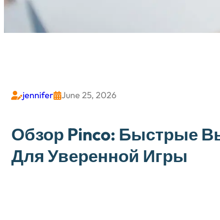
jennifer
June 25, 2026


Обзор Pinco: Быстрые В
Для Уверенной Игры