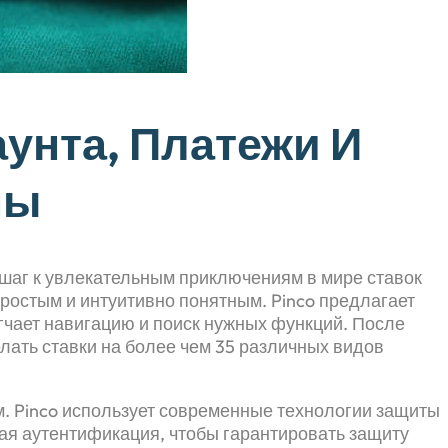
аунта, Платежи И
ны
 шаг к увлекательным приключениям в мире ставок
простым и интуитивно понятным. Pinco предлагает
чает навигацию и поиск нужных функций. После
елать ставки на более чем 35 различных видов
. Pinco использует современные технологии защиты
ая аутентификация, чтобы гарантировать защиту