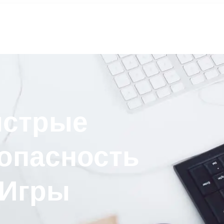
ыстрые
опасность
 Игры