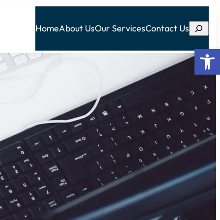
S
Home
About Us
Our Services
Contact Us
e
a
Open
r
c
h