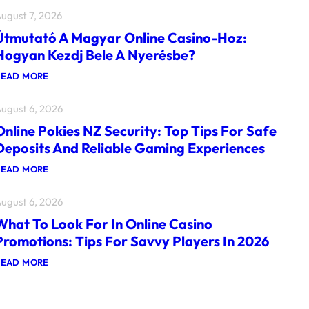
A
ugust 7, 2026
G
Y
Útmutató A Magyar Online Casino-Hoz:
A
R
Hogyan Kezdj Bele A Nyerésbe?
O
N
:
READ MORE
L
Ú
I
T
N
ugust 6, 2026
M
E
U
C
Online Pokies NZ Security: Top Tips For Safe
T
A
A
Deposits And Reliable Gaming Experiences
S
T
I
Ó
:
READ MORE
N
A
O
O
M
N
V
A
ugust 6, 2026
L
I
G
I
P
Y
What To Look For In Online Casino
N
P
A
E
R
Promotions: Tips For Savvy Players In 2026
R
P
O
O
O
G
:
READ MORE
N
K
R
W
L
I
A
H
I
E
M
A
N
S
:
T
E