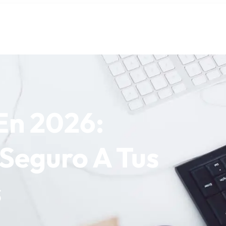
 En 2026:
Seguro A Tus
s