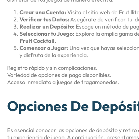
Crear una Cuenta:
Visita el sitio web de Frutilli
Verificar tus Datos:
Asegúrate de verificar tu id
Realizar un Depósito:
Escoge un método de pago 
Seleccionar tu Juego:
Explora la amplia gama de 
Fruit Cocktail
.
Comenzar a Jugar:
Una vez que hayas selecciona
y disfruta de la experiencia.
Registro rápido y sin complicaciones.
Variedad de opciones de pago disponibles.
Acceso inmediato a juegos de tragamonedas.
Opciones De Depósit
Es esencial conocer las opciones de depósito y retiro d
tu experiencia de juego. A continuación, presentamos