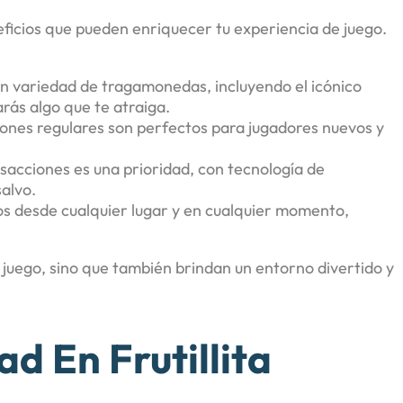
eficios que pueden enriquecer tu experiencia de juego.
ran variedad de tragamonedas, incluyendo el icónico
rás algo que te atraiga.
ones regulares son perfectos para jugadores nuevos y
sacciones es una prioridad, con tecnología de
alvo.
tos desde cualquier lugar y en cualquier momento,
 juego, sino que también brindan un entorno divertido y
d En Frutillita