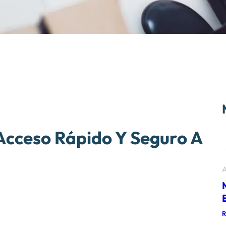
 Acceso Rápido Y Seguro A
A