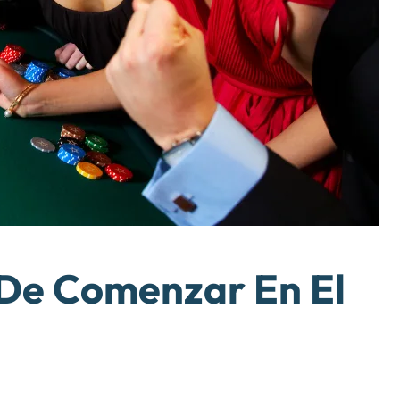
 De Comenzar En El