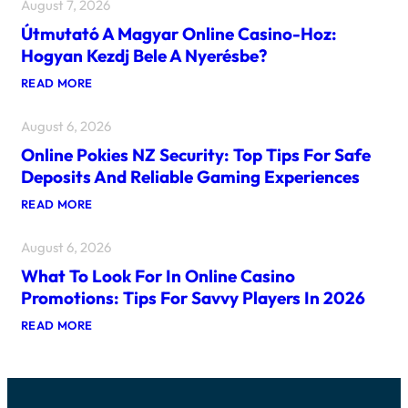
August 7, 2026
G
Y
Útmutató A Magyar Online Casino-Hoz:
A
R
Hogyan Kezdj Bele A Nyerésbe?
O
N
:
READ MORE
L
Ú
I
T
N
August 6, 2026
M
E
U
C
Online Pokies NZ Security: Top Tips For Safe
T
A
A
Deposits And Reliable Gaming Experiences
S
T
I
Ó
:
READ MORE
N
A
O
O
M
N
V
A
August 6, 2026
L
I
G
I
P
Y
What To Look For In Online Casino
N
P
A
E
Promotions: Tips For Savvy Players In 2026
R
R
P
O
O
O
:
READ MORE
G
N
K
W
R
L
I
H
A
I
E
A
M
N
S
T
:
E
N
T
E
C
Z