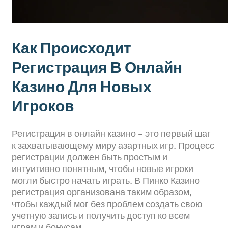
Как Происходит
Регистрация В Онлайн
Казино Для Новых
Игроков
Регистрация в онлайн казино – это первый шаг
к захватывающему миру азартных игр. Процесс
регистрации должен быть простым и
интуитивно понятным, чтобы новые игроки
могли быстро начать играть. В Пинко Казино
регистрация организована таким образом,
чтобы каждый мог без проблем создать свою
учетную запись и получить доступ ко всем
играм и бонусам.