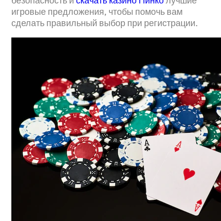
безопасность и
скачать казино Пинко
лучшие
игровые предложения, чтобы помочь вам
сделать правильный выбор при регистрации.