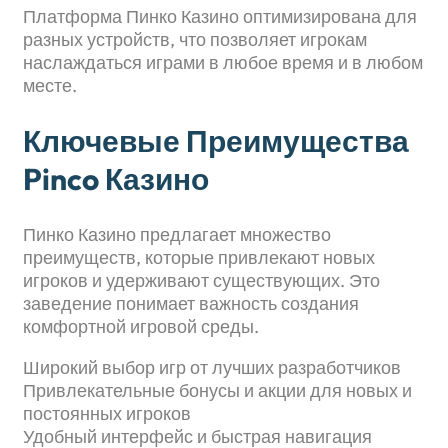
Платформа Пинко Казино оптимизирована для
разных устройств, что позволяет игрокам
наслаждаться играми в любое время и в любом
месте.
Ключевые Преимущества
Pinco Казино
Пинко Казино предлагает множество
преимуществ, которые привлекают новых
игроков и удерживают существующих. Это
заведение понимает важность создания
комфортной игровой среды.
Широкий выбор игр от лучших разработчиков
Привлекательные бонусы и акции для новых и
постоянных игроков
Удобный интерфейс и быстрая навигация