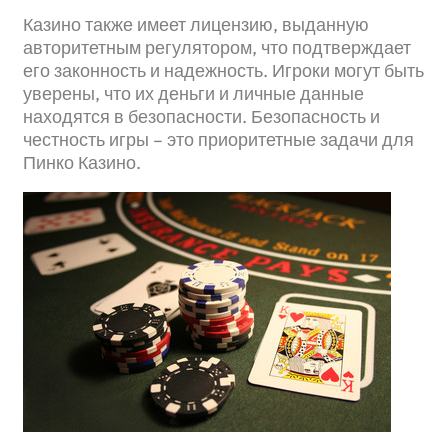
Казино также имеет лицензию, выданную
авторитетным регулятором, что подтверждает
его законность и надежность. Игроки могут быть
уверены, что их деньги и личные данные
находятся в безопасности. Безопасность и
честность игры – это приоритетные задачи для
Пинко Казино.