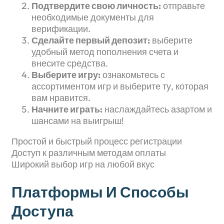
Подтвердите свою личность:
отправьте
необходимые документы для
верификации.
Сделайте первый депозит:
выберите
удобный метод пополнения счета и
внесите средства.
Выберите игру:
ознакомьтесь с
ассортиментом игр и выберите ту, которая
вам нравится.
Начните играть:
наслаждайтесь азартом и
шансами на выигрыш!
Простой и быстрый процесс регистрации
Доступ к различным методам оплаты
Широкий выбор игр на любой вкус
Платформы И Способы
Доступа