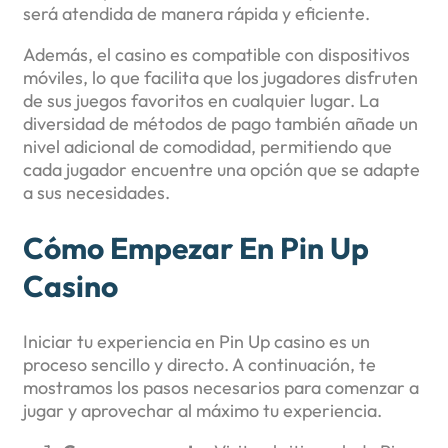
será atendida de manera rápida y eficiente.
Además, el casino es compatible con dispositivos
móviles, lo que facilita que los jugadores disfruten
de sus juegos favoritos en cualquier lugar. La
diversidad de métodos de pago también añade un
nivel adicional de comodidad, permitiendo que
cada jugador encuentre una opción que se adapte
a sus necesidades.
Cómo Empezar En Pin Up
Casino
Iniciar tu experiencia en Pin Up casino es un
proceso sencillo y directo. A continuación, te
mostramos los pasos necesarios para comenzar a
jugar y aprovechar al máximo tu experiencia.