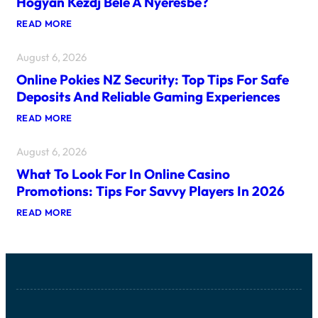
Hogyan Kezdj Bele A Nyerésbe?
O
N
:
READ MORE
L
Ú
I
T
N
August 6, 2026
M
E
U
C
Online Pokies NZ Security: Top Tips For Safe
T
A
A
Deposits And Reliable Gaming Experiences
S
T
I
Ó
:
READ MORE
N
A
O
O
M
N
V
A
August 6, 2026
L
I
G
I
P
Y
What To Look For In Online Casino
N
P
A
E
Promotions: Tips For Savvy Players In 2026
R
R
P
O
O
O
:
READ MORE
G
N
K
W
R
L
I
H
A
I
E
A
M
N
S
T
:
E
N
T
E
C
Z
O
X
A
S
L
K
S
E
O
L
I
C
O
U
N