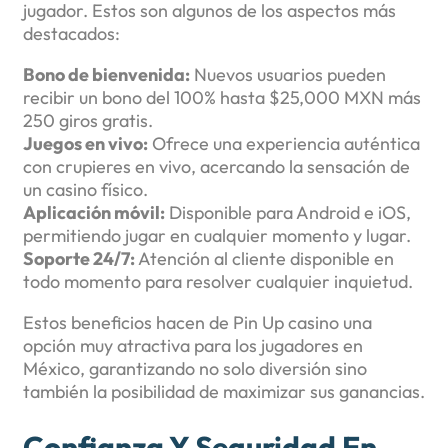
jugador. Estos son algunos de los aspectos más
destacados:
Bono de bienvenida:
Nuevos usuarios pueden
recibir un bono del 100% hasta $25,000 MXN más
250 giros gratis.
Juegos en vivo:
Ofrece una experiencia auténtica
con crupieres en vivo, acercando la sensación de
un casino físico.
Aplicación móvil:
Disponible para Android e iOS,
permitiendo jugar en cualquier momento y lugar.
Soporte 24/7:
Atención al cliente disponible en
todo momento para resolver cualquier inquietud.
Estos beneficios hacen de Pin Up casino una
opción muy atractiva para los jugadores en
México, garantizando no solo diversión sino
también la posibilidad de maximizar sus ganancias.
Confianza Y Seguridad En