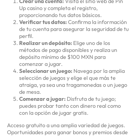
Crear una cuenta:
Visita el sitio web de Pin
Up casino y completa el registro,
proporcionando tus datos básicos.
Verificar tus datos:
Confirma la información
de tu cuenta para asegurar la seguridad de tu
perfil.
Realizar un depósito:
Elige uno de los
métodos de pago disponibles y realiza un
depósito mínimo de $100 MXN para
comenzar a jugar.
Seleccionar un juego:
Navega por la amplia
selección de juegos y elige el que más te
atraiga, ya sea una tragamonedas o un juego
de mesa.
Comenzar a jugar:
Disfruta de tu juego;
puedes probar tanto con dinero real como
con la opción de jugar gratis.
Acceso gratuito a una amplia variedad de juegos.
Oportunidades para ganar bonos y premios desde