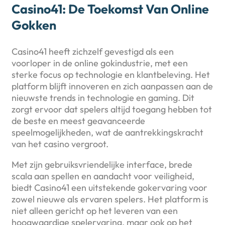
Casino41: De Toekomst Van Online
Gokken
Casino41 heeft zichzelf gevestigd als een
voorloper in de online gokindustrie, met een
sterke focus op technologie en klantbeleving. Het
platform blijft innoveren en zich aanpassen aan de
nieuwste trends in technologie en gaming. Dit
zorgt ervoor dat spelers altijd toegang hebben tot
de beste en meest geavanceerde
speelmogelijkheden, wat de aantrekkingskracht
van het casino vergroot.
Met zijn gebruiksvriendelijke interface, brede
scala aan spellen en aandacht voor veiligheid,
biedt Casino41 een uitstekende gokervaring voor
zowel nieuwe als ervaren spelers. Het platform is
niet alleen gericht op het leveren van een
hoogwaardige spelervaring, maar ook op het