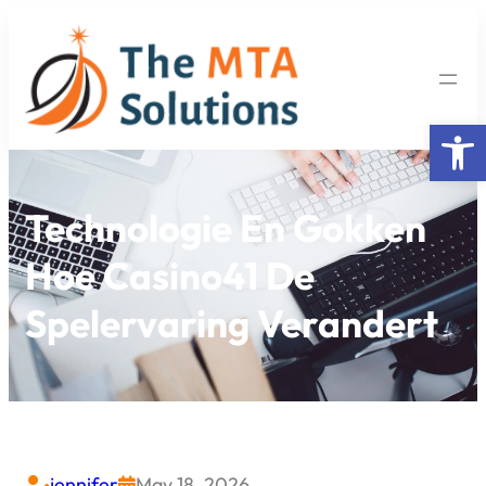
Open
Technologie En Gokken
Hoe Casino41 De
Spelervaring Verandert
jennifer
May 18, 2026

