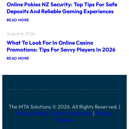
C
Online Pokies NZ Security: Top Tips For Safe
T
A
A
Deposits And Reliable Gaming Experiences
S
T
I
Ó
:
READ MORE
N
A
O
O
M
N
V
A
August 6, 2026
L
I
G
I
P
Y
What To Look For In Online Casino
N
P
A
E
Promotions: Tips For Savvy Players In 2026
R
R
P
O
O
O
:
READ MORE
G
N
K
W
R
L
I
H
A
I
E
A
M
N
S
T
:
E
N
T
E
C
Z
O
X
A
S
L
K
S
E
O
L
I
C
O
U
N
U
K
Z
The MTA Solutions © 2026. All Rights Reserved. |
O
R
F
Í
-
I
Privacy Policy |
Terms Of Service
|
Privacy
O
V
H
T
R
E
Choices
O
Y
I
L
Z
:
N
Ő
: