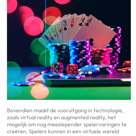
Bovendien maakt de vooruitgang in technologie,
zoals virtual reality en augmented reality, het
mogelijk om nog meeslepender spelervaringen te
creëren. Spelers kunnen in een virtuele wereld