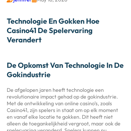
Technologie En Gokken Hoe
Casino41 De Spelervaring
Verandert
De Opkomst Van Technologie In De
Gokindustrie
De afgelopen jaren heeft technologie een
revolutionaire impact gehad op de gokindustrie.
Met de ontwikkeling van online casino’s, zoals
Casino41, zijn spelers in staat om op elk moment
en vanaf elke locatie te gokken. Dit heeft niet
alleen de toegankelijkheid vergroot, maar ook de
spelervaring veranderd. Spelers kunnen nu