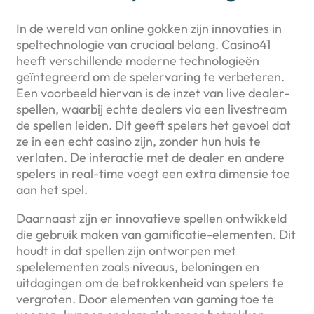
In de wereld van online gokken zijn innovaties in
speltechnologie van cruciaal belang. Casino41
heeft verschillende moderne technologieën
geïntegreerd om de spelervaring te verbeteren.
Een voorbeeld hiervan is de inzet van live dealer-
spellen, waarbij echte dealers via een livestream
de spellen leiden. Dit geeft spelers het gevoel dat
ze in een echt casino zijn, zonder hun huis te
verlaten. De interactie met de dealer en andere
spelers in real-time voegt een extra dimensie toe
aan het spel.
Daarnaast zijn er innovatieve spellen ontwikkeld
die gebruik maken van gamificatie-elementen. Dit
houdt in dat spellen zijn ontworpen met
spelelementen zoals niveaus, beloningen en
uitdagingen om de betrokkenheid van spelers te
vergroten. Door elementen van gaming toe te