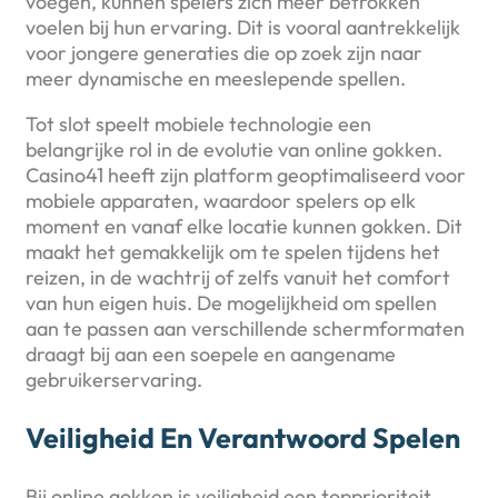
voegen, kunnen spelers zich meer betrokken
voelen bij hun ervaring. Dit is vooral aantrekkelijk
voor jongere generaties die op zoek zijn naar
meer dynamische en meeslepende spellen.
Tot slot speelt mobiele technologie een
belangrijke rol in de evolutie van online gokken.
Casino41 heeft zijn platform geoptimaliseerd voor
mobiele apparaten, waardoor spelers op elk
moment en vanaf elke locatie kunnen gokken. Dit
maakt het gemakkelijk om te spelen tijdens het
reizen, in de wachtrij of zelfs vanuit het comfort
van hun eigen huis. De mogelijkheid om spellen
aan te passen aan verschillende schermformaten
draagt bij aan een soepele en aangename
gebruikerservaring.
Veiligheid En Verantwoord Spelen
Bij online gokken is veiligheid een topprioriteit.