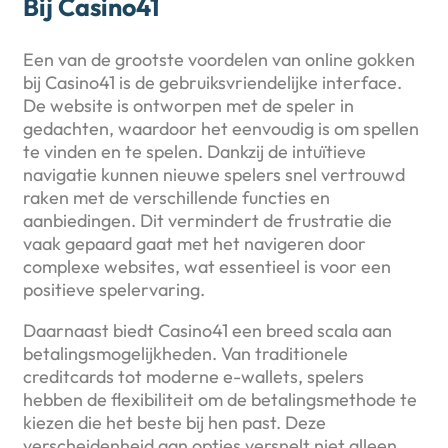
Bij Casino41
Een van de grootste voordelen van online gokken
bij Casino41 is de gebruiksvriendelijke interface.
De website is ontworpen met de speler in
gedachten, waardoor het eenvoudig is om spellen
te vinden en te spelen. Dankzij de intuïtieve
navigatie kunnen nieuwe spelers snel vertrouwd
raken met de verschillende functies en
aanbiedingen. Dit vermindert de frustratie die
vaak gepaard gaat met het navigeren door
complexe websites, wat essentieel is voor een
positieve spelervaring.
Daarnaast biedt Casino41 een breed scala aan
betalingsmogelijkheden. Van traditionele
creditcards tot moderne e-wallets, spelers
hebben de flexibiliteit om de betalingsmethode te
kiezen die het beste bij hen past. Deze
verscheidenheid aan opties versnelt niet alleen