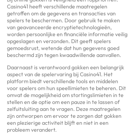
Casino41 heeft verschillende maatregelen
getroffen om de gegevens en transacties van
spelers te beschermen. Door gebruik te maken
van geavanceerde encryptietechnologieën,
worden persoonlijke en financiële informatie veilig
opgeslagen en verzonden. Dit geeft spelers
gemoedsrust, wetende dat hun gegevens goed
beschermd zijn tegen kwaadwillende aanvallen.
Daarnaast is verantwoord gokken een belangrijk
aspect van de spelervaring bij Casino41. Het
platform biedt verschillende tools en middelen
voor spelers om hun speellimieten te beheren. Dit
omvat de mogelijkheid om stortingslimieten in te
stellen en de optie om een pauze in te lassen of
zelfuitsluiting aan te vragen. Deze maatregelen
zijn ontworpen om ervoor te zorgen dat gokken
een plezierige activiteit blijft en niet in een
probleem verandert.