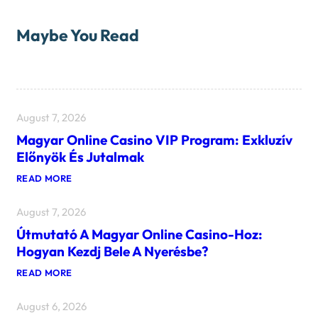
Maybe You Read
August 7, 2026
Magyar Online Casino VIP Program: Exkluzív
Előnyök És Jutalmak
:
READ MORE
M
A
August 7, 2026
G
Y
Útmutató A Magyar Online Casino-Hoz:
A
R
Hogyan Kezdj Bele A Nyerésbe?
O
N
:
READ MORE
L
Ú
I
T
N
August 6, 2026
M
E
U