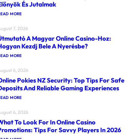
Előnyök És Jutalmak
:
READ MORE
M
A
ugust 7, 2026
G
Y
Útmutató A Magyar Online Casino-Hoz:
A
R
Hogyan Kezdj Bele A Nyerésbe?
O
N
:
READ MORE
L
Ú
I
T
N
ugust 6, 2026
M
E
U
C
Online Pokies NZ Security: Top Tips For Safe
T
A
A
Deposits And Reliable Gaming Experiences
S
T
I
Ó
:
READ MORE
N
A
O
O
M
N
V
A
ugust 6, 2026
L
I
G
I
P
Y
What To Look For In Online Casino
N
P
A
E
R
Promotions: Tips For Savvy Players In 2026
R
P
O
O
O
G