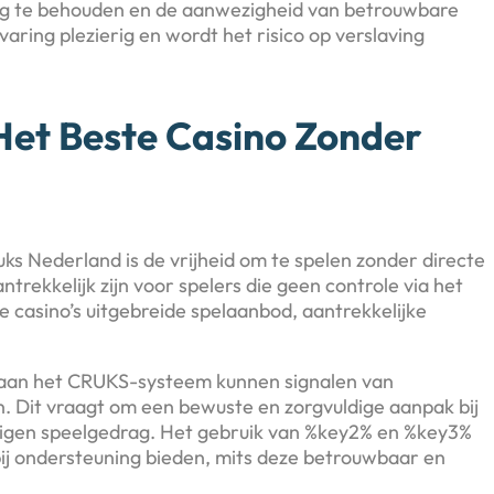
edrag te behouden en de aanwezigheid van betrouwbare
aring plezierig en wordt het risico op verslaving
 Het Beste Casino Zonder
ks Nederland is de vrijheid om te spelen zonder directe
ntrekkelijk zijn voor spelers die geen controle via het
 casino’s uitgebreide spelaanbod, aantrekkelijke
 aan het CRUKS-systeem kunnen signalen van
 Dit vraagt om een bewuste en zorgvuldige aanpak bij
eigen speelgedrag. Het gebruik van %key2% en %key3%
bij ondersteuning bieden, mits deze betrouwbaar en