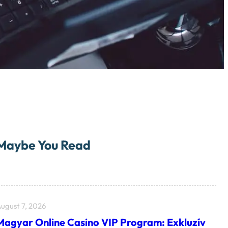
Maybe You Read
ugust 7, 2026
Magyar Online Casino VIP Program: Exkluzív