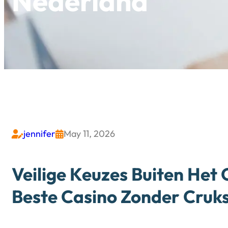
Nederland
jennifer
May 11, 2026


Veilige Keuzes Buiten Het
Beste Casino Zonder Cruk