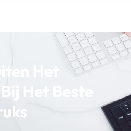
uiten Het
Bij Het Beste
ruks