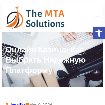
Open
Онлайн Казино: Как
Выбрать Надежную
Платформу
jennifer
May 9, 2026

