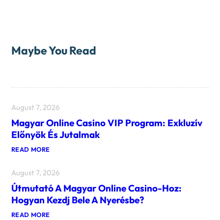
Maybe You Read
August 7, 2026
Magyar Online Casino VIP Program: Exkluzív
Előnyök És Jutalmak
:
READ MORE
M
A
August 7, 2026
G
Y
Útmutató A Magyar Online Casino-Hoz:
A
R
Hogyan Kezdj Bele A Nyerésbe?
O
N
:
READ MORE
L