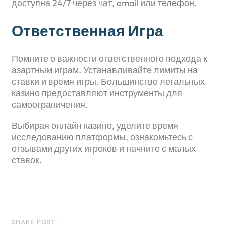
доступна 24/7 через чат, email или телефон.
Ответственная Игра
Помните о важности ответственного подхода к
азартным играм. Устанавливайте лимиты на
ставки и время игры. Большинство легальных
казино предоставляют инструменты для
самоограничения.
Выбирая онлайн казино, уделите время
исследованию платформы, ознакомьтесь с
отзывами других игроков и начните с малых
ставок.
Facebook
Instagram
LinkedIn
WhatsApp
SHARE POST :