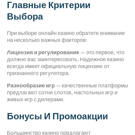
Главные Критерии
Выбора
При выборе онлайн казино обратите внимание
на несколько важных факторов:
Лицензия и регулирование
— это первое, что
должно вас заинтересовать. Надежное казино
всегда имеет официальную лицензию от
признанного регулятора.
Разнообразие игр
— качественные платформы
предлагают сотни слотов, настольных игр и
живых игр с дилерами.
Бонусы И Промоакции
Большинство казино предлагают