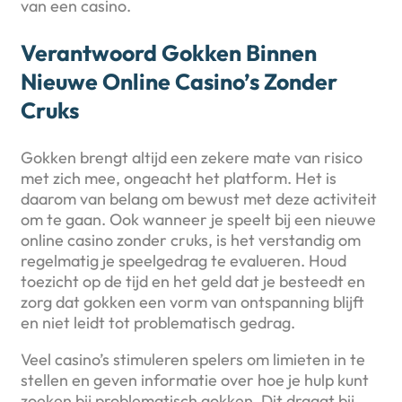
van een casino.
Verantwoord Gokken Binnen
Nieuwe Online Casino’s Zonder
Cruks
Gokken brengt altijd een zekere mate van risico
met zich mee, ongeacht het platform. Het is
daarom van belang om bewust met deze activiteit
om te gaan. Ook wanneer je speelt bij een nieuwe
online casino zonder cruks, is het verstandig om
regelmatig je speelgedrag te evalueren. Houd
toezicht op de tijd en het geld dat je besteedt en
zorg dat gokken een vorm van ontspanning blijft
en niet leidt tot problematisch gedrag.
Veel casino’s stimuleren spelers om limieten in te
stellen en geven informatie over hoe je hulp kunt
zoeken bij problematisch gokken. Dit draagt bij