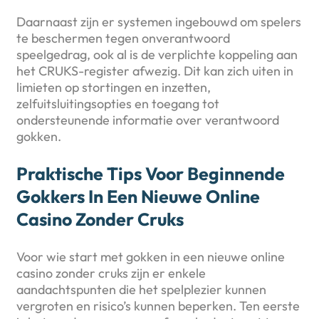
Daarnaast zijn er systemen ingebouwd om spelers
te beschermen tegen onverantwoord
speelgedrag, ook al is de verplichte koppeling aan
het CRUKS-register afwezig. Dit kan zich uiten in
limieten op stortingen en inzetten,
zelfuitsluitingsopties en toegang tot
ondersteunende informatie over verantwoord
gokken.
Praktische Tips Voor Beginnende
Gokkers In Een Nieuwe Online
Casino Zonder Cruks
Voor wie start met gokken in een nieuwe online
casino zonder cruks zijn er enkele
aandachtspunten die het spelplezier kunnen
vergroten en risico’s kunnen beperken. Ten eerste