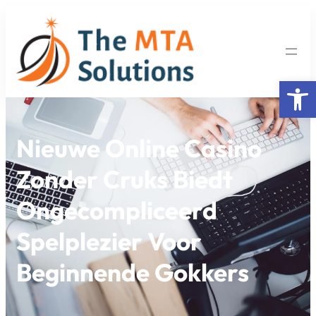
Open
Nieuwe Online Casino
Zonder Cruks Biedt
Ongecompliceerd
Spelplezier Voor
Beginnende Gokkers