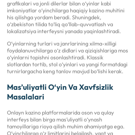
grafikalari va jonli dilerlar bilan o‘yinlar kabi
imkoniyatlar o‘yinchilarga haqiqiy kazino muhitini
his qilishga yordam beradi. Shuningdek,
o‘zbekiston tilida to‘liq qo‘llab-quvvatlash va
lokalizatsiya interfeysni yanada yaqinlashtiradi.
O‘yinlarning turlari va janrlarining xilma-xilligi
foydalanuvchilarga o‘z didlari va qiziqishlariga mos
o‘yinlarni topishni osonlashtiradi. Klassik
slotlardan tortib, stol o‘yinlari va yangi formatdagi
turnirlargacha keng tanlov mavjud bo‘lishi kerak.
Mas’uliyatli O‘yin Va Xavfsizlik
Masalalari
Onlayn kazino platformalarida oson va qulay
interfeys bilan birga mas’uliyatli o‘ynash
tamoyillariga rioya qilish muhim ahamiyatga ega.
O‘yinchilarga o‘z limitlarini belgilash, vaqt va