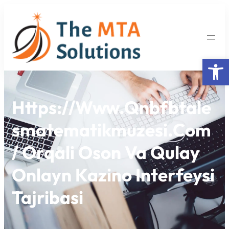
Open
Https://www.qnbfbtale
Smatematikmuzesi.com
/ Orqali Oson Va Qulay
Onlayn Kazino Interfeysi
Tajribasi