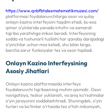
https://www.qnbfbtalesmatematikmuzesi.com/
platformasi foydalanuvchilarga oson va qulay
onlayn kazino interfeysini taqdim etadi, bu esa
qimor o‘yinlarida yanada intuitiv va samarali
tajriba yaratishga imkon beradi. Interfeysning
sodda va tushunarli tuzilishi har qanday darajadagi
o‘yinchilar uchun mos keladi, shu bilan birga,
barcha zarur funksiyalar tez va oson topiladi.
Onlayn Kazino Interfeysining
Asosiy Jihatlari
Onlayn kazino platformasida interfeys
foydalanuvchi tajribasining muhim qismidir. Oson
navigatsiya, tezkor yuklanish, va aniq ko‘rsatmalar
o‘yin jarayonini soddalashtiradi. Shuningdek, o‘yin
turlari va bo‘limlar o‘rtasida tez o‘tish imkoniyati,