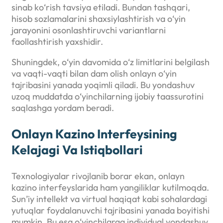
sinab ko‘rish tavsiya etiladi. Bundan tashqari,
hisob sozlamalarini shaxsiylashtirish va o‘yin
jarayonini osonlashtiruvchi variantlarni
faollashtirish yaxshidir.
Shuningdek, o‘yin davomida o‘z limitlarini belgilash
va vaqti-vaqti bilan dam olish onlayn o‘yin
tajribasini yanada yoqimli qiladi. Bu yondashuv
uzoq muddatda o‘yinchilarning ijobiy taassurotini
saqlashga yordam beradi.
Onlayn Kazino Interfeysining
Kelajagi Va Istiqbollari
Texnologiyalar rivojlanib borar ekan, onlayn
kazino interfeyslarida ham yangiliklar kutilmoqda.
Sun’iy intellekt va virtual haqiqat kabi sohalardagi
yutuqlar foydalanuvchi tajribasini yanada boyitishi
mumkin. Bu esa o‘yinchilarga individual yondashuv