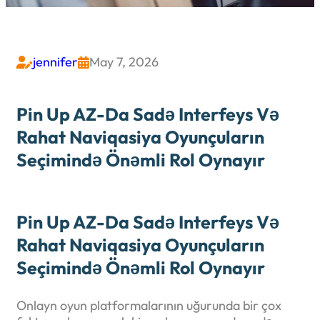
jennifer
May 7, 2026


Pin Up AZ-Da Sadə Interfeys Və
Rahat Naviqasiya Oyunçuların
Seçimində Önəmli Rol Oynayır
Pin Up AZ-Da Sadə Interfeys Və
Rahat Naviqasiya Oyunçuların
Seçimində Önəmli Rol Oynayır
Onlayn oyun platformalarının uğurunda bir çox