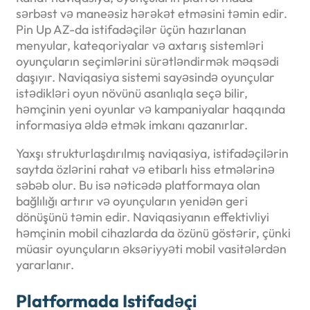
sərbəst və maneəsiz hərəkət etməsini təmin edir.
Pin Up AZ-da istifadəçilər üçün hazırlanan
menyular, kateqoriyalar və axtarış sistemləri
oyunçuların seçimlərini sürətləndirmək məqsədi
daşıyır. Naviqasiya sistemi sayəsində oyunçular
istədikləri oyun növünü asanlıqla seçə bilir,
həmçinin yeni oyunlar və kampaniyalar haqqında
informasiya əldə etmək imkanı qazanırlar.
Yaxşı strukturlaşdırılmış naviqasiya, istifadəçilərin
saytda özlərini rahat və etibarlı hiss etmələrinə
səbəb olur. Bu isə nəticədə platformaya olan
bağlılığı artırır və oyunçuların yenidən geri
dönüşünü təmin edir. Naviqasiyanın effektivliyi
həmçinin mobil cihazlarda da özünü göstərir, çünki
müasir oyunçuların əksəriyyəti mobil vasitələrdən
yararlanır.
Platformada Istifadəçi