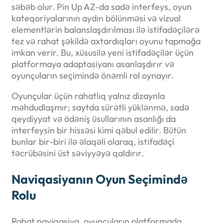
səbəb olur. Pin Up AZ-da sadə interfeys, oyun
kateqoriyalarının aydın bölünməsi və vizual
elementlərin balanslaşdırılması ilə istifadəçilərə
tez və rahat şəkildə axtardıqları oyunu tapmağa
imkan verir. Bu, xüsusilə yeni istifadəçilər üçün
platformaya adaptasiyanı asanlaşdırır və
oyunçuların seçimində önəmli rol oynayır.
Oyunçular üçün rahatlıq yalnız dizaynla
məhdudlaşmır; saytda sürətli yüklənmə, sadə
qeydiyyat və ödəniş üsullarının asanlığı da
interfeysin bir hissəsi kimi qəbul edilir. Bütün
bunlar bir-biri ilə əlaqəli olaraq, istifadəçi
təcrübəsini üst səviyyəyə qaldırır.
Naviqasiyanın Oyun Seçimində
Rolu
Rahat naviqasiya, oyunçuların platformada