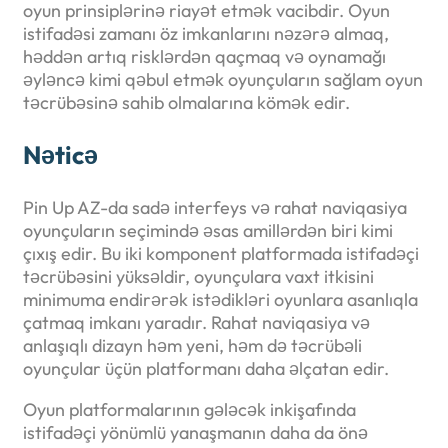
oyun prinsiplərinə riayət etmək vacibdir. Oyun
istifadəsi zamanı öz imkanlarını nəzərə almaq,
həddən artıq risklərdən qaçmaq və oynamağı
əyləncə kimi qəbul etmək oyunçuların sağlam oyun
təcrübəsinə sahib olmalarına kömək edir.
Nəticə
Pin Up AZ-da sadə interfeys və rahat naviqasiya
oyunçuların seçimində əsas amillərdən biri kimi
çıxış edir. Bu iki komponent platformada istifadəçi
təcrübəsini yüksəldir, oyunçulara vaxt itkisini
minimuma endirərək istədikləri oyunlara asanlıqla
çatmaq imkanı yaradır. Rahat naviqasiya və
anlaşıqlı dizayn həm yeni, həm də təcrübəli
oyunçular üçün platformanı daha əlçatan edir.
Oyun platformalarının gələcək inkişafında
istifadəçi yönümlü yanaşmanın daha da önə