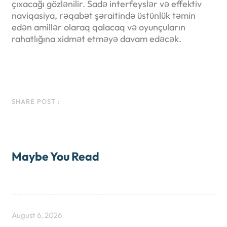
çıxacağı gözlənilir. Sadə interfeyslər və effektiv
naviqasiya, rəqabət şəraitində üstünlük təmin
edən amillər olaraq qalacaq və oyunçuların
rahatlığına xidmət etməyə davam edəcək.
Facebook
Instagram
LinkedIn
WhatsApp
SHARE POST :
Maybe You Read
August 6, 2026