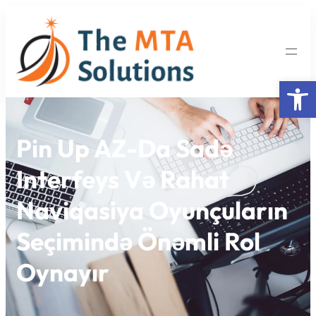
Open
Pin Up AZ-Da Sadə
Interfeys Və Rahat
Naviqasiya Oyunçuların
Seçimində Önəmli Rol
Oynayır