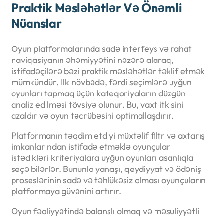
Praktik Məsləhətlər Və Önəmli
Nüanslar
Oyun platformalarında sadə interfeys və rahat
naviqasiyanın əhəmiyyətini nəzərə alaraq,
istifadəçilərə bəzi praktik məsləhətlər təklif etmək
mümkündür. İlk növbədə, fərdi seçimlərə uyğun
oyunları tapmaq üçün kateqoriyaların düzgün
analiz edilməsi tövsiyə olunur. Bu, vaxt itkisini
azaldır və oyun təcrübəsini optimallaşdırır.
Platformanın təqdim etdiyi müxtəlif filtr və axtarış
imkanlarından istifadə etməklə oyunçular
istədikləri kriteriyalara uyğun oyunları asanlıqla
seçə bilərlər. Bununla yanaşı, qeydiyyat və ödəniş
proseslərinin sadə və təhlükəsiz olması oyunçuların
platformaya güvənini artırır.
Oyun fəaliyyətində balanslı olmaq və məsuliyyətli